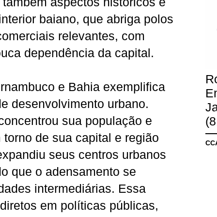
e também aspectos históricos e
nterior baiano, que abriga polos
 comerciais relevantes, com
ouca dependência da capital.
R
ernambuco e Bahia exemplifica
E
 de desenvolvimento urbano.
Ja
oncentrou sua população e
(8
torno de sua capital e região
CCA
 expandiu seus centros urbanos
indo que o adensamento se
idades intermediárias. Essa
diretos em políticas públicas,