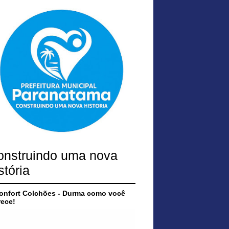
onstruindo uma nova
stória
onfort Colchões - Durma como você
ece!