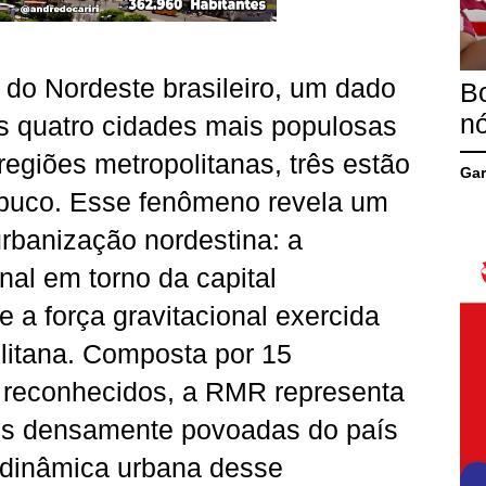
 do Nordeste brasileiro, um dado
B
n
s quatro cidades mais populosas
regiões metropolitanas, três estão
Ga
buco. Esse fenômeno revela um
rbanização nordestina: a
al em torno da capital
 a força gravitacional exercida
litana. Composta por 15
e reconhecidos, a RMR representa
is densamente povoadas do país
A dinâmica urbana desse