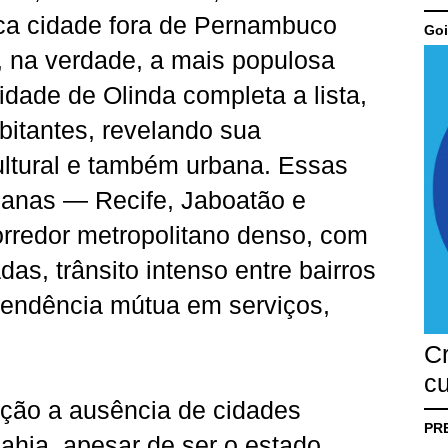
ica cidade fora de Pernambuco
Goi
, na verdade, a mais populosa
cidade de Olinda completa a lista,
bitantes, revelando sua
cultural e também urbana. Essas
anas — Recife, Jaboatão e
redor metropolitano denso, com
as, trânsito intenso entre bairros
endência mútua em serviços,
C
cu
ção a ausência de cidades
PR
Bahia, apesar de ser o estado