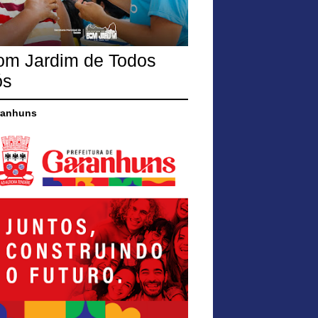
om Jardim de Todos
ós
ranhuns