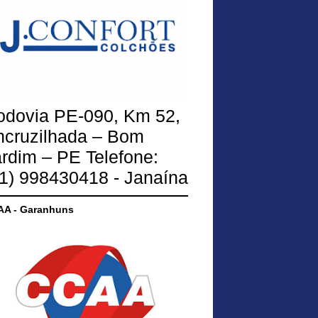
odovia PE-090, Km 52,
ncruzilhada – Bom
rdim – PE Telefone:
1) 998430418 - Janaína
A - Garanhuns