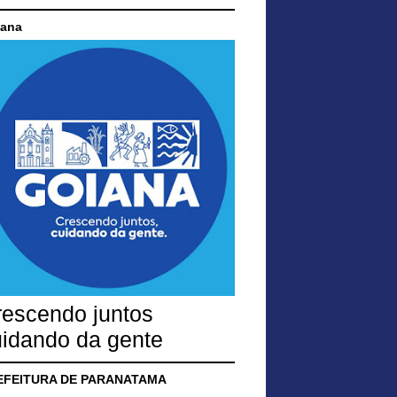
ana
rescendo juntos
idando da gente
EFEITURA DE PARANATAMA